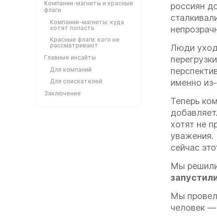
Компании-магниты и красные
россиян д
флаги
сталкивал
Компании-магниты: куда
хотят попасть
непрозрач
Красные флаги: кого не
рассматривают
Люди уходя
Главные инсайты
перегрузк
Для компаний
перспектив
Для соискателей
именно из-
Заключение
Теперь ком
добавляет
хотят не п
уважения. 
сейчас это
Мы решили 
запустили
Мы провел
человек — 