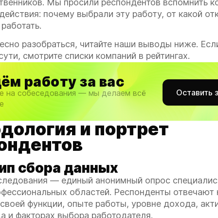
твенников. Мы просили респондентов вспомнить к
действия: почему выбрали эту работу, от какой от
 работать.
есно разобраться, читайте наши выводы ниже. Есл
сути, смотрите списки компаний в рейтингах.
ём работу за вас
Оставить 
е на собеседования — мы делаем всё
е
дология и портрет
ондентов
ип сбора данных
следования — единый анонимный опрос специалис
офессиональных областей. Респонденты отвечают 
своей функции, опыте работы, уровне дохода, акт
а и факторах выбора работодателя.