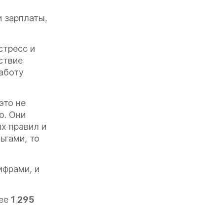
 зарплаты,
стресс и
ствие
работу
это не
о. Они
ых правил и
ьгами, то
ифрами, и
лее
1 295