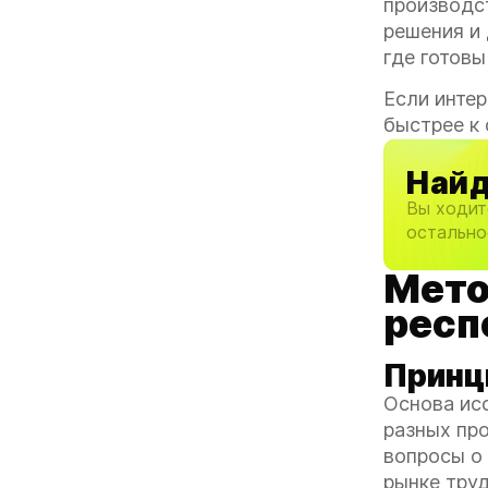
производс
решения и 
где готовы
Если интер
быстрее к 
Найд
Вы ходит
остально
Мето
респ
Принц
Основа ис
разных пр
вопросы о 
рынке труд