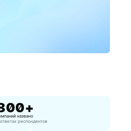
800+
омпаний названо
 ответах респондентов