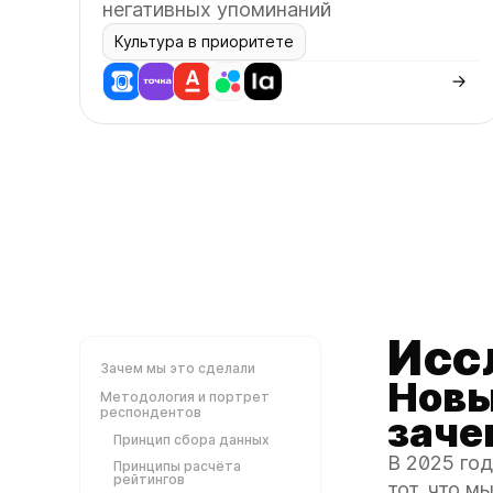
негативных упоминаний
Культура в приоритете
Исс
Зачем мы это сделали
Новы
Методология и портрет
респондентов
заче
Принцип сбора данных
В 2025 год
Принципы расчёта
рейтингов
тот, что м