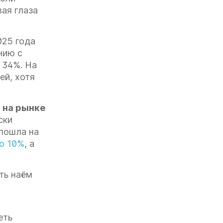
ая глаза
025 года
нию с
 34%. На
ей, хотя
 на рынке
ски
 пошла на
о 10%
, а
ть наём
еть