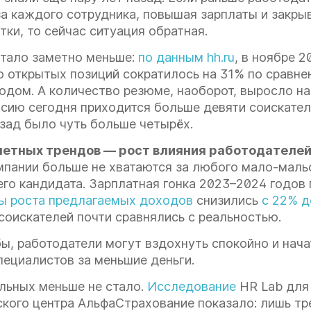
а каждого сотрудника, повышая зарплаты и закрыв
тки, то сейчас ситуация обратная.
стало заметно меньше:
по данным hh.ru
, в ноябре 2
о открытых позиций сократилось на 31% по сравне
одом. А количество резюме, наоборот, выросло на
сию сегодня приходится больше девяти соискател
зад было чуть больше четырёх.
етных трендов — рост влияния работодателей
пании больше не хватаются за любого мало-маль
го кандидата. Зарплатная гонка 2023–2024 годов
ы роста предлагаемых доходов
снизились
с 22% д
соискателей почти сравнялись с реальностью.
ы, работодатели могут вздохнуть спокойно и нача
пециалистов за меньшие деньги.
льных меньше не стало.
Исследование
HR Lab для
ского центра АльфаСтрахование показало: лишь тр