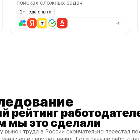
поисках сложных задач
2+ года опыта
ледование
й рейтинг работодател
м мы это сделали
у рынок труда в России окончательно перестал по
ы знали ещё пару лет назад. Если раньше работода