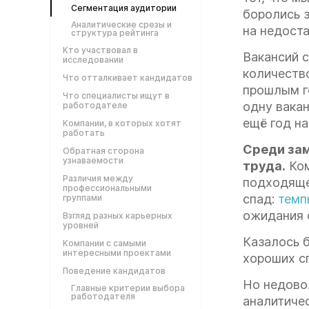
Сегментация аудитории
боролись з
Аналитические срезы и
на недоста
структура рейтинга
Кто участвовал в
Вакансий 
исследовании
количеств
Что отталкивает кандидатов
прошлым г
Что специалисты ищут в
одну вакан
работодателе
ещё год на
Компании, в которых хотят
работать
Среди зам
Обратная сторона
узнаваемости
труда.
Ком
Различия между
подходяще
профессиональными
спад:
темп
группами
ожидания 
Взгляд разных карьерных
уровней
Казалось б
Компании с самыми
интересными проектами
хороших с
Поведение кандидатов
Но недово
Главные критерии выбора
работодателя
аналитиче