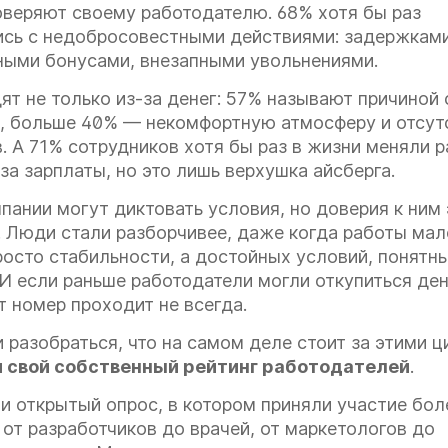
оверяют своему работодателю. 68% хотя бы раз
ись с недобросовестными действиями: задержками
ными бонусами, внезапными увольнениями.
т не только из-за денег: 57% называют причиной 
и, больше 40% — некомфортную атмосферу и отсут
. А 71% сотрудников хотя бы раз в жизни меняли 
за зарплаты, но это лишь верхушка айсберга.
пании могут диктовать условия, но доверия к ним 
. Люди стали разборчивее, даже когда работы мал
росто стабильности, а достойных условий, понятн
И если раньше работодатели могли откупиться ден
т номер проходит не всегда.
разобраться, что на самом деле стоит за этими ц
 свой собственный рейтинг работодателей
.
и открытый опрос, в котором приняли участие бо
от разработчиков до врачей, от маркетологов до