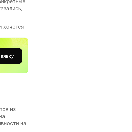
онкретные
казались,
и хочется
заявку
тов из
на
ивности на