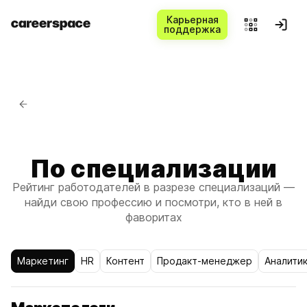
Карьерная
поддержка
По специализации
Рейтинг работодателей в разрезе специализаций —
найди свою профессию и посмотри, кто в ней в
фаворитах
Маркетинг
HR
Контент
Продакт-менеджер
Аналити