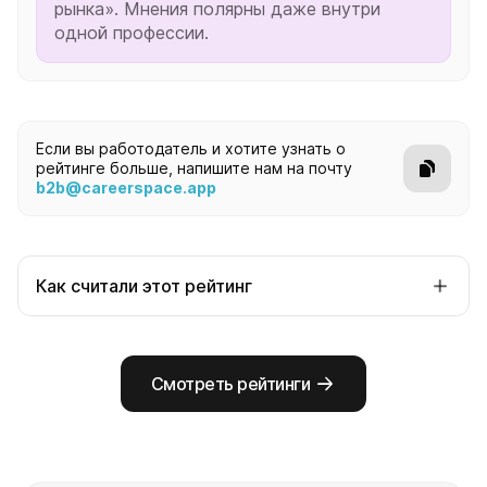
рынка». Мнения полярны даже внутри
одной профессии.
Если вы работодатель и хотите узнать о
рейтинге больше, напишите нам на почту
b2b@careerspace.app
Как считали этот рейтинг
Ранжирование по частоте позитивных упоминаний
компаний внутри выборки по профессиональной
функции. Для каждой из 12 специализаций строится
Смотреть рейтинги
независимый топ — берётся нужная подвыборка
участников и считается количество упоминаний
каждой компании. Минимальный порог — компания
попадает в срез, если набирает не менее 3
упоминаний в данной специализации. Тиры
определялись по естественным разрывам в