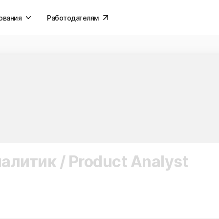
ования
Работодателям
литик / Product Analyst