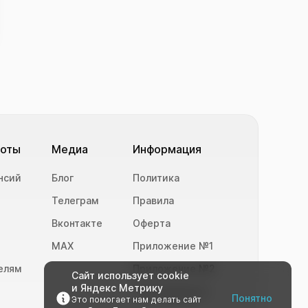
боты
Медиа
Информация
нсий
Блог
Политика
Телеграм
Правила
Вконтакте
Оферта
MAX
Приложение №1
елям
Приложение №2
Сайт использует cookie
и Яндекс Метрику
Техподдержка
Понятно
Это помогает нам делать сайт