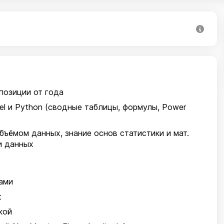
позиции от года
el и Python (сводные таблицы, формулы, Power
бъёмом данных, знание основ статистики и мат.
и данных
ами
t
кой