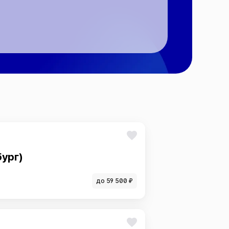
ург)
до 59 500 ₽