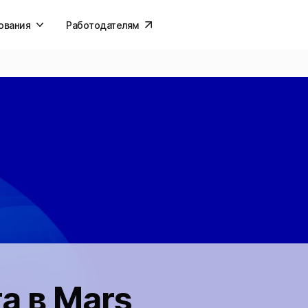
ования
Работодателям
а в Mars